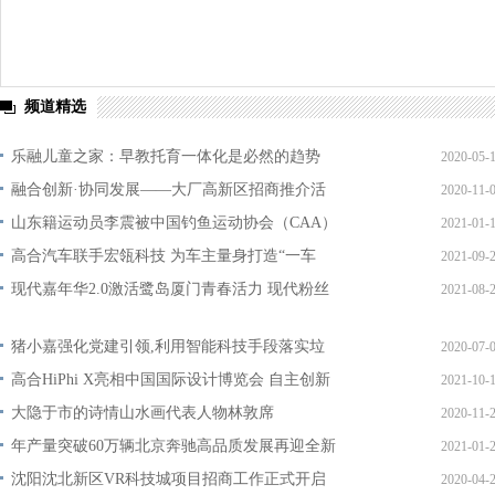
频道精选
乐融儿童之家：早教托育一体化是必然的趋势
2020-05-
融合创新·协同发展——大厂高新区招商推介活
2020-11-
山东籍运动员李震被中国钓鱼运动协会（CAA）
2021-01-
高合汽车联手宏瓴科技 为车主量身打造“一车
2021-09-
现代嘉年华2.0激活鹭岛厦门青春活力 现代粉丝
2021-08-
猪小嘉强化党建引领,利用智能科技手段落实垃
2020-07-
高合HiPhi X亮相中国国际设计博览会 自主创新
2021-10-
大隐于市的诗情山水画代表人物林敦席
2020-11-
年产量突破60万辆北京奔驰高品质发展再迎全新
2021-01-
沈阳沈北新区VR科技城项目招商工作正式开启
2020-04-